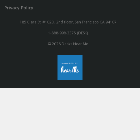
Privacy Policy
185 Clara St. #102D, 2nd floor, San Francisco CA 94107
1-888-998-3375 (DESK)
© 2026 Desks Near Me