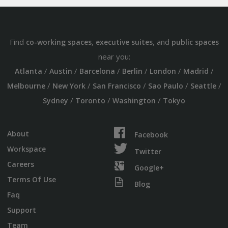
Find
,
, and
co-working spaces
executive suites
public spaces
near you:
/
/
/
/
/
/
Atlanta
Austin
Barcelona
Berlin
London
Madrid
/
/
/
/
/
Melbourne
New York
San Francisco
Sao Paulo
Seattle
/
/
/
Sydney
Toronto
Washington
Tokyo
About
Facebook
Workspace
Twitter
Careers
Google+
Terms Of Use
Blog
Faq
Support
Team