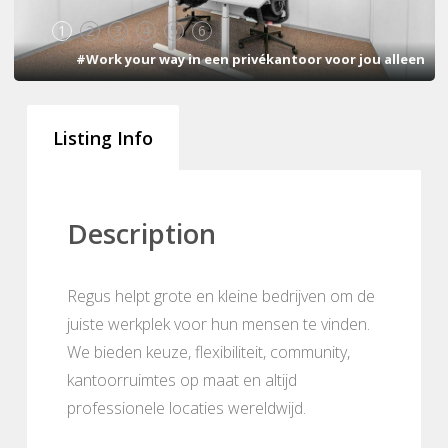
1
2
3
4
5
6
#Work your way in een privékantoor voor jou alleen
Listing Info
Description
Regus helpt grote en kleine bedrijven om de
juiste werkplek voor hun mensen te vinden.
We bieden keuze, flexibiliteit, community,
kantoorruimtes op maat en altijd
professionele locaties wereldwijd.