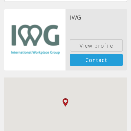
IWG
View profile
Contact