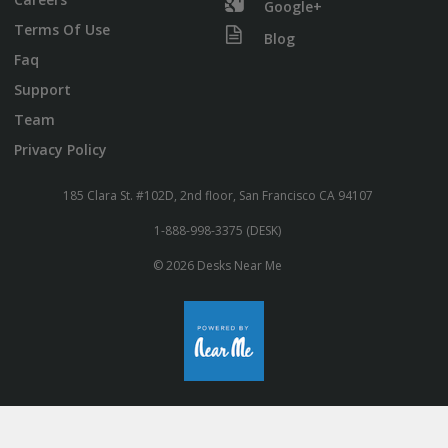
Google+
Terms Of Use
Blog
Faq
Support
Team
Privacy Policy
185 Clara St. #102D, 2nd floor, San Francisco CA 94107
1-888-998-3375 (DESK)
© 2026 Desks Near Me