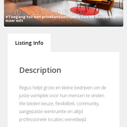
1
2
3
4
5
6
7
8
9
#Toegang tot een privékantoorruimte hoe en wanneer u
maar wilt
Listing Info
Description
Regus helpt grote en kleine bedrijven om de
juiste werkplek voor hun mensen te vinden.
We bieden keuze, flexibiliteit, community,
aangepaste werkruimte en altijd
professionele locaties wereldwijd.