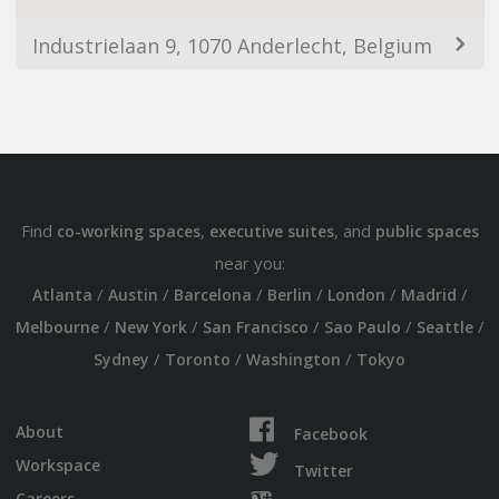
Industrielaan 9, 1070 Anderlecht, Belgium
Find
,
, and
co-working spaces
executive suites
public spaces
near you:
/
/
/
/
/
/
Atlanta
Austin
Barcelona
Berlin
London
Madrid
/
/
/
/
/
Melbourne
New York
San Francisco
Sao Paulo
Seattle
/
/
/
Sydney
Toronto
Washington
Tokyo
About
Facebook
Workspace
Twitter
Careers