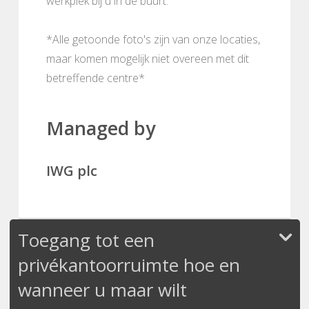
werkplek bij u in de buurt.
*Alle getoonde foto's zijn van onze locaties,
maar komen mogelijk niet overeen met dit
betreffende centre*
Managed by
IWG plc
Toegang tot een
privékantoorruimte hoe en
wanneer u maar wilt