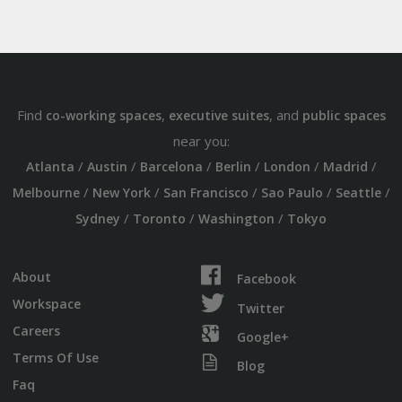
Find
,
, and
co-working spaces
executive suites
public spaces
near you:
/
/
/
/
/
/
Atlanta
Austin
Barcelona
Berlin
London
Madrid
/
/
/
/
/
Melbourne
New York
San Francisco
Sao Paulo
Seattle
/
/
/
Sydney
Toronto
Washington
Tokyo
About
Facebook
Workspace
Twitter
Careers
Google+
Terms Of Use
Blog
Faq