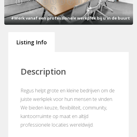
1
2
3
4
5
6
7
8
9
10
11
12
13
14
15
16
17
#Werk vanaf een professionele werkplek bij u in de buurt
Listing Info
Description
Regus helpt grote en kleine bedrijven om de
juiste werkplek voor hun mensen te vinden.
We bieden keuze, flexibiliteit, community,
kantoorruimte op maat en altijd
professionele locaties wereldwijd.