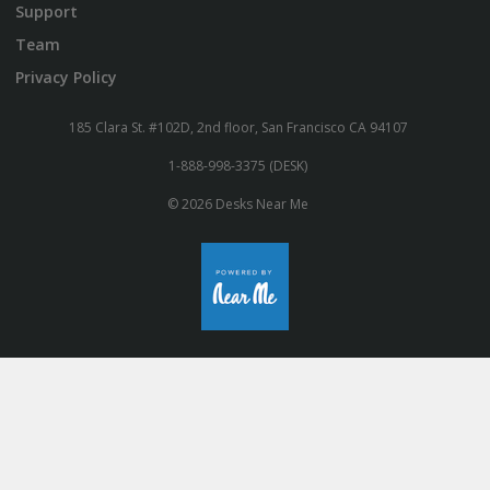
Support
Team
Privacy Policy
185 Clara St. #102D, 2nd floor, San Francisco CA 94107
1-888-998-3375 (DESK)
© 2026 Desks Near Me