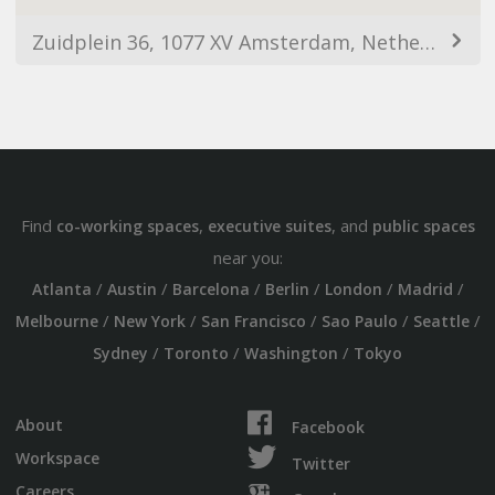
Zuidplein 36, 1077 XV Amsterdam, Netherlands
Find
,
, and
co-working spaces
executive suites
public spaces
near you:
/
/
/
/
/
/
Atlanta
Austin
Barcelona
Berlin
London
Madrid
/
/
/
/
/
Melbourne
New York
San Francisco
Sao Paulo
Seattle
/
/
/
Sydney
Toronto
Washington
Tokyo
About
Facebook
Workspace
Twitter
Careers