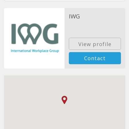
IWG
View profile
Contact