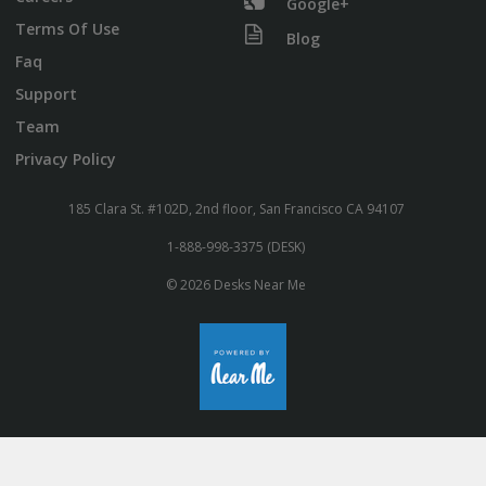
Google+
Terms Of Use
Blog
Faq
Support
Team
Privacy Policy
185 Clara St. #102D, 2nd floor, San Francisco CA 94107
1-888-998-3375 (DESK)
© 2026 Desks Near Me