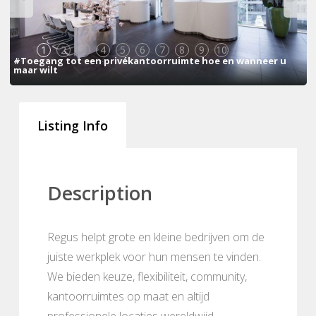
1
2
3
4
5
6
7
8
9
10
#Toegang tot een privékantoorruimte hoe en wanneer u
maar wilt
Listing Info
Description
Regus helpt grote en kleine bedrijven om de
juiste werkplek voor hun mensen te vinden.
We bieden keuze, flexibiliteit, community,
kantoorruimtes op maat en altijd
professionele locaties wereldwijd.