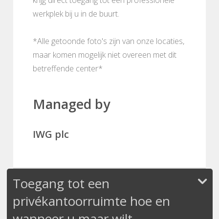
werkplek bij u in de buurt.
*Alle getoonde foto's zijn van onze locaties,
maar komen mogelijk niet overeen met dit
betreffende center*
Managed by
IWG plc
Toegang tot een
privékantoorruimte hoe en
wanneer u maar wilt