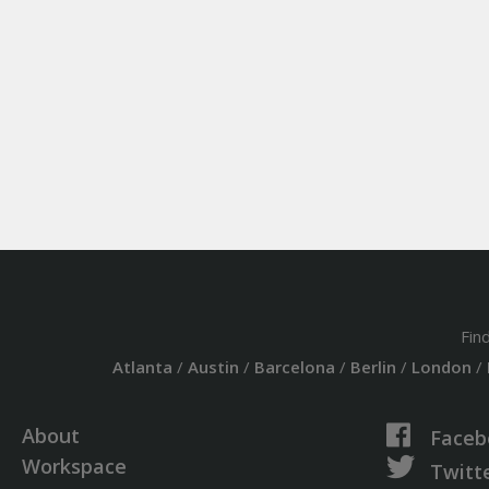
Fin
Atlanta
/
Austin
/
Barcelona
/
Berlin
/
London
/
About
Faceb
Workspace
Twitt