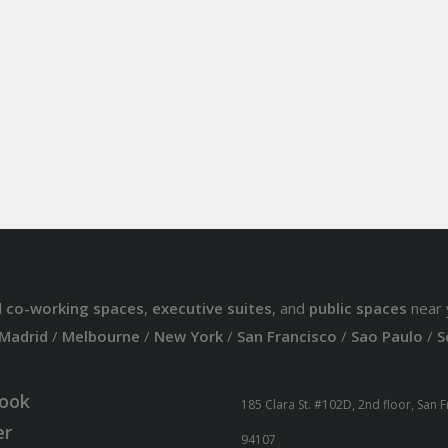
d
co-working spaces
,
executive suites
, and
public spaces
near 
Madrid
/
Melbourne
/
New York
/
San Francisco
/
Sao Paulo
/
S
ook
185 Clara St. #102D, 2nd floor, San 
er
94107