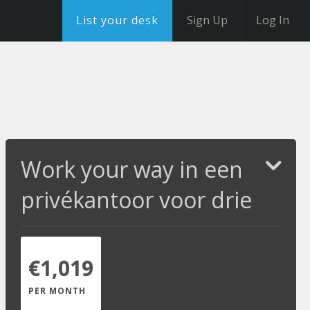
List your desk
Sign Up
Log In
Work your way in een
privékantoor voor drie
€1,019
PER MONTH