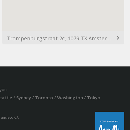
Trompenburgstraat 2c, 1079 TX Amsterdam, Netherlands
you:
eattle
/
Sydney
/
Toronto
/
Washington
/
Tokyo
Francisco CA