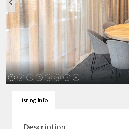
1
2
3
4
5
6
7
8
Listing Info
Description