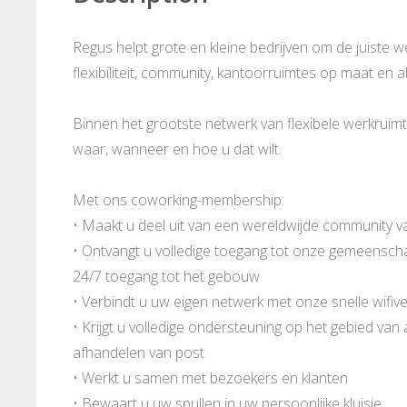
Regus helpt grote en kleine bedrijven om de juiste 
flexibiliteit, community, kantoorruimtes op maat en al
Binnen het grootste netwerk van flexibele werkrui
waar, wanneer en hoe u dat wilt.
Met ons coworking-membership:
• Maakt u deel uit van een wereldwijde community v
• Ontvangt u volledige toegang tot onze gemeenschap
24/7 toegang tot het gebouw
• Verbindt u uw eigen netwerk met onze snelle wifive
• Krijgt u volledige ondersteuning op het gebied van
afhandelen van post
• Werkt u samen met bezoekers en klanten
• Bewaart u uw spullen in uw persoonlijke kluisje