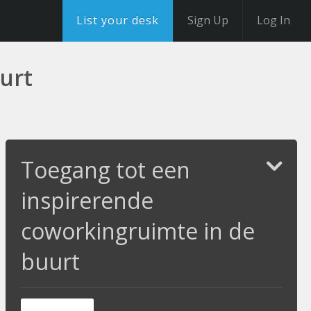
List your desk
Sign Up
Log In
urt
Toegang tot een
inspirerende
coworkingruimte in de
buurt