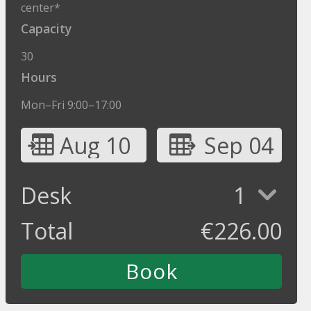
center*
Capacity
30
Hours
Mon–Fri 9:00–17:00
Aug 10
Sep 04
Desk
1
Total
€
226.00