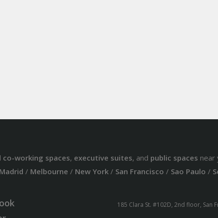
d
co-working spaces
,
executive suites
, and
public spaces
near 
Madrid
/
Melbourne
/
New York
/
San Francisco
/
Sao Paulo
/
S
ook
185 Clara St. #102D, 2nd floor, San 