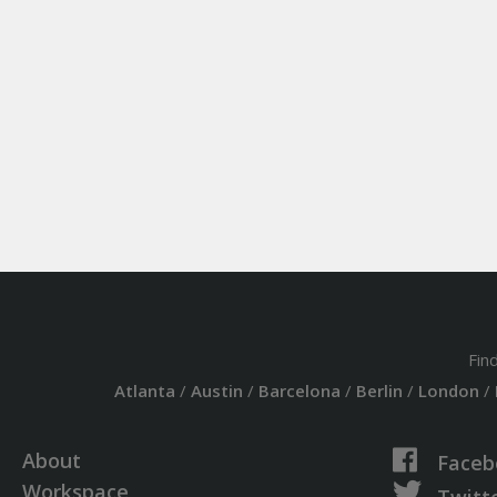
Fin
Atlanta
/
Austin
/
Barcelona
/
Berlin
/
London
/
About
Faceb
Workspace