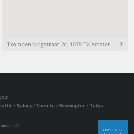
Trompenburgstraat 2c, 1079 TX Amsterdam, Netherlands
you:
eattle
/
Sydney
/
Toronto
/
Washington
/
Tokyo
Francisco CA