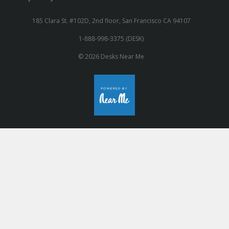
185 Clara St. #102D, 2nd floor, San Francisco CA 94107
1-888-998-3375 (DESK)
© 2026 Desks Near Me