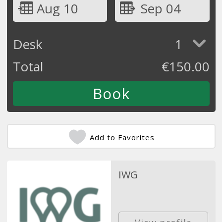
Aug 10
Sep 04
Desk
1
Total
€
150.00
Add to Favorites
IWG