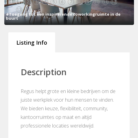
1
2
3
4
5
6
7
8
9
10
11
12
13
14
#Toegang tot een inspirerende coworkingruimte in de
buurt
Listing Info
Description
Regus helpt grote en kleine bedrijven om de
juiste werkplek voor hun mensen te vinden.
We bieden keuze, flexibiliteit, community,
kantoorruimtes op maat en altijd
professionele locaties wereldwijd.