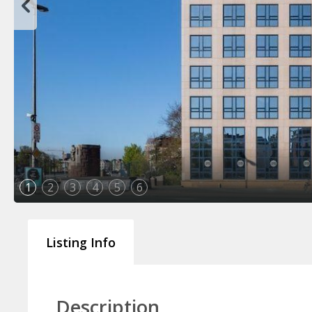
1
2
3
4
5
6
Listing Info
Description