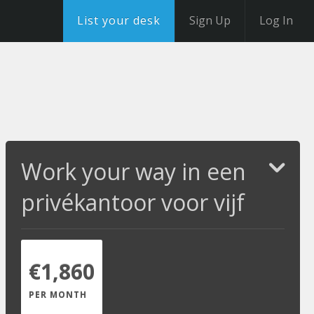
List your desk
Sign Up
Log In
Work your way in een
privékantoor voor vijf
€1,860
PER MONTH