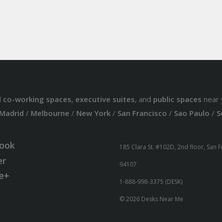
d
co-working spaces
,
executive suites
, and
public spaces
near 
Madrid
/
Melbourne
/
New York
/
San Francisco
/
Sao Paulo
/
S
ook
185 Clara St. #102D, 2nd floor, San 
er
94107
e+
1-888-998-3375 (DESK)
© 2026 Desks Near Me