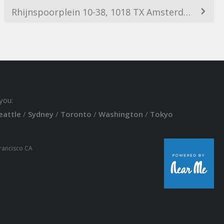
Rhijnspoorplein 10-38, 1018 TX Amsterdam, Netherlands
you:
eattle
/
Sydney
/
Toronto
/
Washington
/
Tokyo
Francisco CA