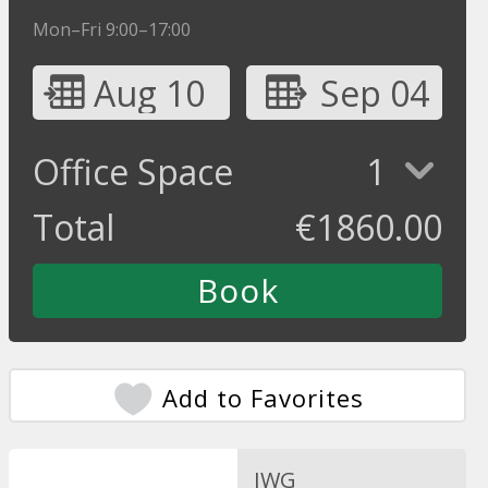
Mon–Fri 9:00–17:00
Aug 10
Sep 04
Office Space
1
Total
€
1860.00
Add to Favorites
IWG