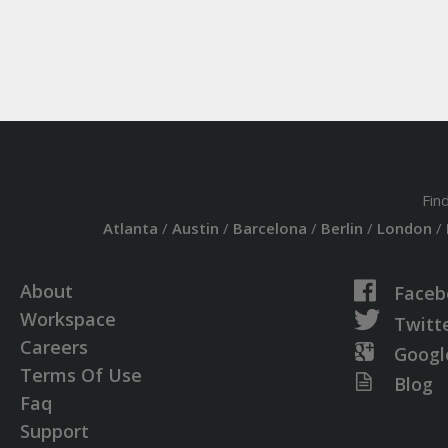
Fin
Atlanta
/
Austin
/
Barcelona
/
Berlin
/
London
/
About
Faceb
Workspace
Twitt
Careers
Googl
Terms Of Use
Blog
Faq
Support