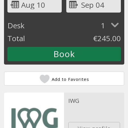
Aug 10
Sep 04
Desk
1
Total
€
245.00
Add to Favorites
IWG