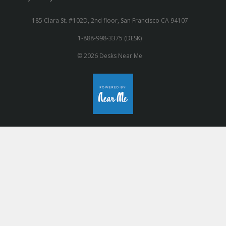
185 Clara St. #102D, 2nd floor, San Francisco CA 94107
1-888-998-3375 (DESK)
© 2026 Desks Near Me