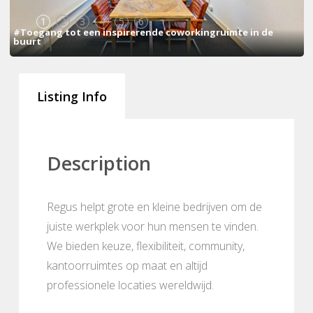
1
2
3
4
5
6
#Toegang tot een inspirerende coworkingruimte in de
buurt
Listing Info
Description
Regus helpt grote en kleine bedrijven om de
juiste werkplek voor hun mensen te vinden.
We bieden keuze, flexibiliteit, community,
kantoorruimtes op maat en altijd
professionele locaties wereldwijd.