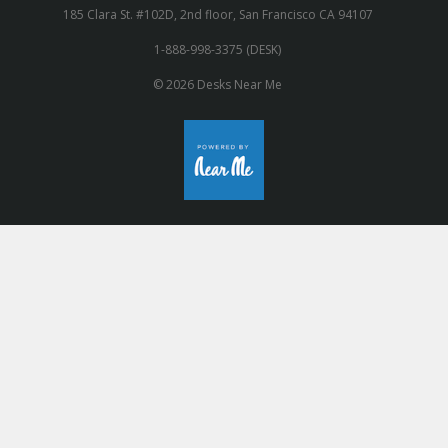
185 Clara St. #102D, 2nd floor, San Francisco CA 94107
1-888-998-3375 (DESK)
© 2026 Desks Near Me