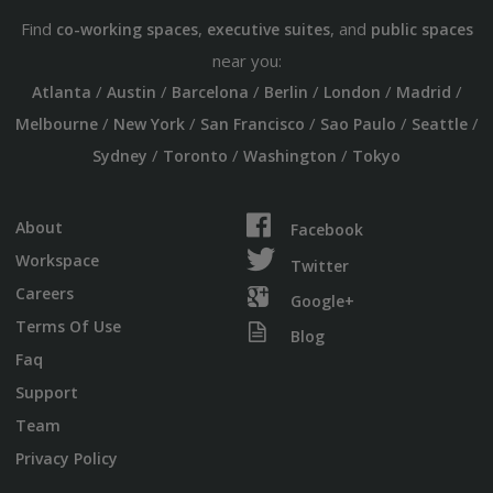
Find
,
, and
co-working spaces
executive suites
public spaces
near you:
/
/
/
/
/
/
Atlanta
Austin
Barcelona
Berlin
London
Madrid
/
/
/
/
/
Melbourne
New York
San Francisco
Sao Paulo
Seattle
/
/
/
Sydney
Toronto
Washington
Tokyo
About
Facebook
Workspace
Twitter
Careers
Google+
Terms Of Use
Blog
Faq
Support
Team
Privacy Policy