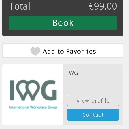
Total
€
99.00
Add to Favorites
IWG
View profile
Contact