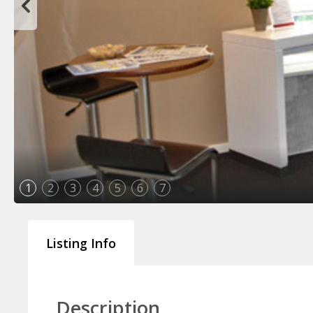
1
2
3
4
5
6
7
Listing Info
Description