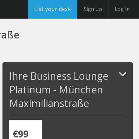
List your desk
Sign Up
Log In
raße
Ihre Business Lounge
Platinum - München
Maximilianstraße
€99