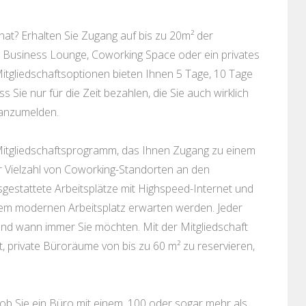
at? Erhalten Sie Zugang auf bis zu 20m² der
: Business Lounge, Coworking Space oder ein privates
itgliedschaftsoptionen bieten Ihnen 5 Tage, 10 Tage
ie nur für die Zeit bezahlen, die Sie auch wirklich
 anzumelden.
s Mitgliedschaftsprogramm, das Ihnen Zugang zu einem
er Vielzahl von Coworking-Standorten an den
sgestattete Arbeitsplätze mit Highspeed-Internet und
inem modernen Arbeitsplatz erwarten werden. Jeder
e und wann immer Sie möchten. Mit der Mitgliedschaft
 private Büroräume von bis zu 60 m² zu reservieren,
 ob Sie ein Büro mit einem, 100 oder sogar mehr als