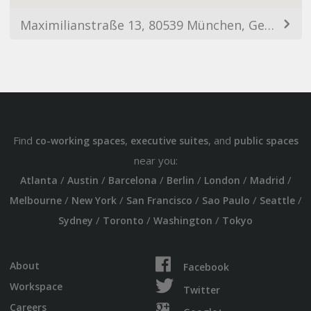
Maximilianstraße 13, 80539 München, Germany
Find
,
, and
co-working spaces
executive suites
public spaces
near you:
/
/
/
/
/
/
Atlanta
Austin
Barcelona
Berlin
London
Madrid
/
/
/
/
/
Melbourne
New York
San Francisco
Sao Paulo
Seattle
/
/
/
Sydney
Toronto
Washington
Tokyo
About
Facebook
Workspace
Twitter
Careers