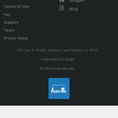
Google+
Terms Of Use
Blog
Faq
Support
Team
Privacy Policy
185 Clara St. #102D, 2nd floor, San Francisco CA 94107
1-888-998-3375 (DESK)
© 2026 Desks Near Me