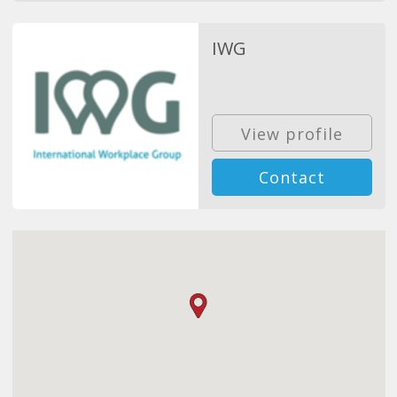
IWG
View profile
Contact