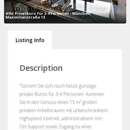
1
2
3
4
5
6
#Ihr Privatbüro für 3-4 Personen - München
Maximilianstraße 13
Listing Info
Description
"Sichern Sie sich noch heute günstige
private Büros für 3-4 Personen. Kommen
Sie in den Genuss eines 15 m² großen
privaten Arbeitsraums mit unbeschränktem
Highspeed Internet, administrativem Vor-
Ort-Support sowie Zugang zu einer