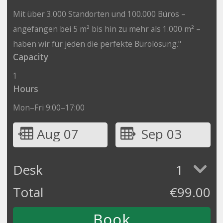
Mit über 3.000 Standorten und 100.000 Büros –
angefangen bei 5 m² bis hin zu mehr als 1.000 m² –
haben wir für jeden die perfekte Bürolösung."
Capacity
1
Hours
Mon–Fri 9:00–17:00
Aug 07
Sep 03
Desk
1
Total
€
99.00