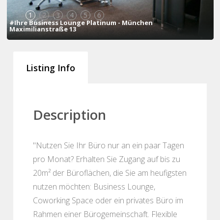
1
2
3
4
5
6
#Ihre Business Lounge Platinum - München
Maximilianstraße 13
Listing Info
Description
"Nutzen Sie Ihr Büro nur an ein paar Tagen
pro Monat? Erhalten Sie Zugang auf bis zu
20m² der Büroflächen, die Sie am heufigsten
nutzen möchten: Business Lounge,
Coworking Space oder ein privates Büro im
Rahmen einer Bürogemeinschaft. Flexible