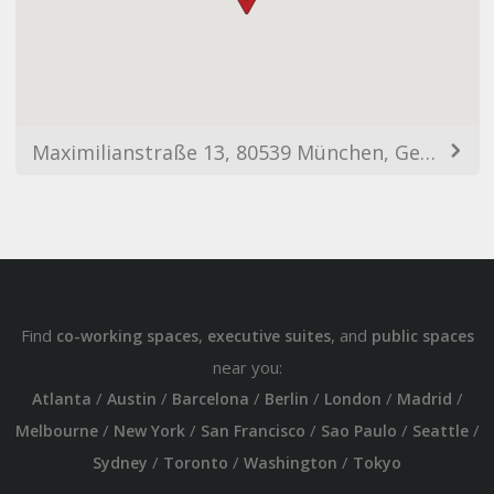
Maximilianstraße 13, 80539 München, Germany
Find
,
, and
co-working spaces
executive suites
public spaces
near you:
/
/
/
/
/
/
Atlanta
Austin
Barcelona
Berlin
London
Madrid
/
/
/
/
/
Melbourne
New York
San Francisco
Sao Paulo
Seattle
/
/
/
Sydney
Toronto
Washington
Tokyo