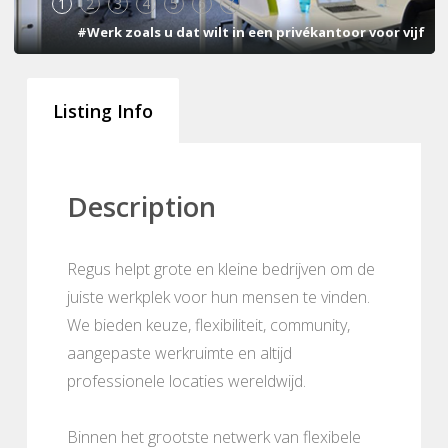
1
2
3
4
5
6
7
#Werk zoals u dat wilt in een privékantoor voor vijf
Listing Info
Description
Regus helpt grote en kleine bedrijven om de
juiste werkplek voor hun mensen te vinden.
We bieden keuze, flexibiliteit, community,
aangepaste werkruimte en altijd
professionele locaties wereldwijd.
Binnen het grootste netwerk van flexibele