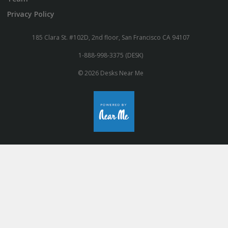
Privacy Policy
185 Clara St. #102D, 2nd floor, San Francisco CA 94107
1-888-998-3375 (DESK)
© 2026 Desks Near Me