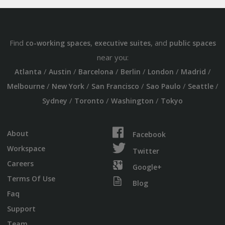
Find
,
, and
co-working spaces
executive suites
public spaces
near you:
/
/
/
/
/
/
Atlanta
Austin
Barcelona
Berlin
London
Madrid
/
/
/
/
/
Melbourne
New York
San Francisco
Sao Paulo
Seattle
/
/
/
Sydney
Toronto
Washington
Tokyo
About
Facebook
Workspace
Twitter
Careers
Google+
Terms Of Use
Blog
Faq
Support
Team