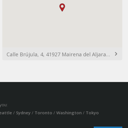
Calle Brújula, 4, 41927 Mairena del Aljarafe, Sevilla, Spain
you:
eattle
/
Sydney
/
Toronto
/
Washington
/
Tokyo