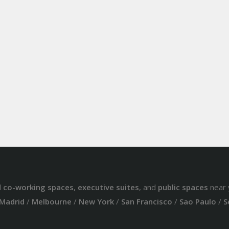
d
co-working spaces
,
executive suites
, and
public spaces
near 
Madrid
/
Melbourne
/
New York
/
San Francisco
/
Sao Paulo
/
S