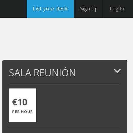
List your desk
Sign Up
Log In
SALA REUNIÓN
€10
PER HOUR