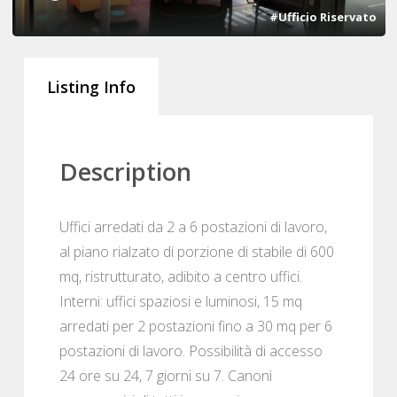
#Ufficio Riservato
Listing Info
Description
Uffici arredati da 2 a 6 postazioni di lavoro,
al piano rialzato di porzione di stabile di 600
mq, ristrutturato, adibito a centro uffici.
Interni: uffici spaziosi e luminosi, 15 mq
arredati per 2 postazioni fino a 30 mq per 6
postazioni di lavoro. Possibilità di accesso
24 ore su 24, 7 giorni su 7. Canoni