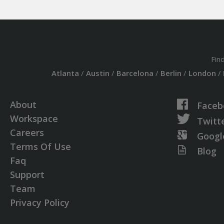
Fin
Atlanta
/
Austin
/
Barcelona
/
Berlin
/
London
/
About
Faceb
Workspace
Twitt
Careers
Googl
Terms Of Use
Blog
Faq
Support
Team
Privacy Policy