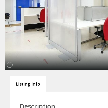
1
Listing Info
Description