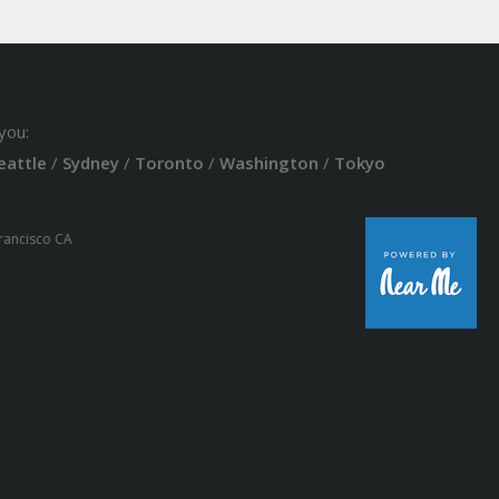
you:
eattle
/
Sydney
/
Toronto
/
Washington
/
Tokyo
Francisco CA