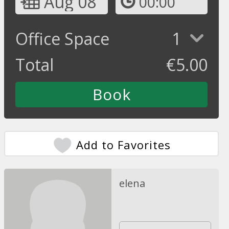
Aug 08
00:00
Office Space
1
Total
€
5.00
Add to Favorites
elena