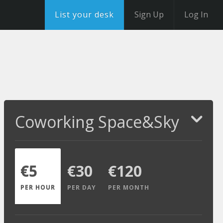
List your desk
Sign Up
Log In
Coworking Space&Sky
€5
€30
€120
PER HOUR
PER DAY
PER MONTH