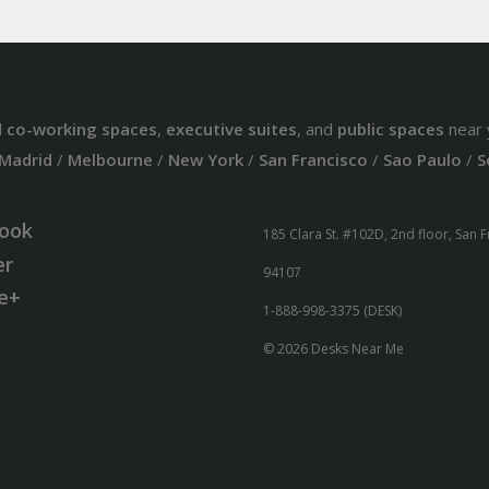
d
co-working spaces
,
executive suites
, and
public spaces
near 
Madrid
/
Melbourne
/
New York
/
San Francisco
/
Sao Paulo
/
S
ook
185 Clara St. #102D, 2nd floor, San 
er
94107
e+
1-888-998-3375 (DESK)
© 2026 Desks Near Me